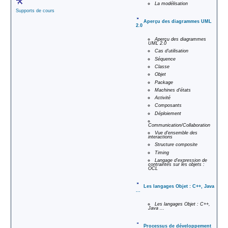
La modélisation
Supports de cours
Aperçu des diagrammes UML
2.0
Aperçu des diagrammes
UML 2.0
Cas d'utilisation
Séquence
Classe
Objet
Package
Machines d'états
Activité
Composants
Déploiement
Communication/Collaboration
Vue d'ensemble des
interactions
Structure composite
Timing
Langage d'expression de
contraintes sur les objets :
OCL
Les langages Objet : C++, Java
...
Les langages Objet : C++,
Java ...
Processus de développement