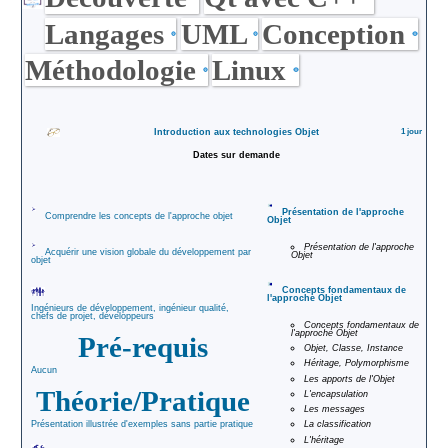
Proposées
gratuit
Actualités
Langages
UML
Conception
Divers
Tarif des
Méthodologie
Linux
Contact
formations
Plan du Site
Introduction aux technologies Objet
1 jour
Demande de
Dates sur demande
renseignement
Documentation
Présentation de l'approche
Comprendre les concepts de l'approche objet
Objet
PDF
DataDock
Présentation de l'approche
Acquérir une vision globale du développement par
Objet
objet
Concepts fondamentaux de
l'approche Objet
Ingénieurs de développement, ingénieur qualité,
chefs de projet, développeurs
Concepts fondamentaux de
l'approche Objet
Pré-requis
Objet, Classe, Instance
Héritage, Polymorphisme
Aucun
Les apports de l'Objet
Théorie/Pratique
L'encapsulation
Les messages
Présentation illustrée d'exemples sans partie pratique
La classification
L'héritage