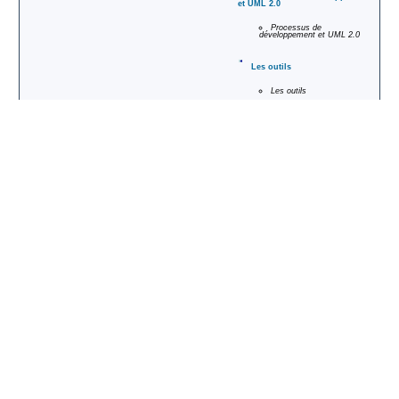
et UML 2.0
Processus de
développement et UML 2.0
Les outils
Les outils
Types de Formation
Formations découvertes
permettent à tout public d´avoir une vision générale sur une technologie
Formations d´apprentisage
permettent un apprentissage des bases d´un langage ou d´une technologie
Formations avancées
permettent un approfondissement d´un langage ou d´une technologie
Modes de Formation