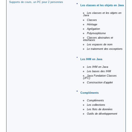
Supports de cours, un PC pour 2 personnes
Les classes et les objets en Java
Les classes et les objets en
Java
Classes
Héritage
Agrégation
Polymorphisme
Classes abstraites et
interfaces
Les espaces de nom
Le traitement des exceptions
Les IHM en Java
Les IHM en Java
Les bases des IHM
Java Fondation Classes
(JFC)
Construction d'applet
Compléments
Compléments
Les collections
Les flots de données
Outils de développement