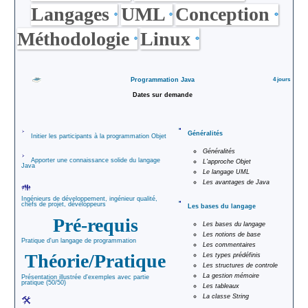
Actualités
Langages
UML
Conception
Divers
Tarif des
Méthodologie
Linux
Contact
formations
Plan du Site
Programmation Java
4 jours
Demande de
Dates sur demande
renseignement
Documentation
Généralités
Initier les participants à la programmation Objet
PDF
DataDock
Généralités
Apporter une connaissance solide du langage
L'approche Objet
Java
Le langage UML
Les avantages de Java
Ingénieurs de développement, ingénieur qualité,
chefs de projet, développeurs
Les bases du langage
Pré-requis
Les bases du langage
Les notions de base
Pratique d'un langage de programmation
Les commentaires
Théorie/Pratique
Les types prédéfinis
Les structures de controle
La gestion mémoire
Présentation illustrée d'exemples avec partie
pratique (50/50)
Les tableaux
La classe String