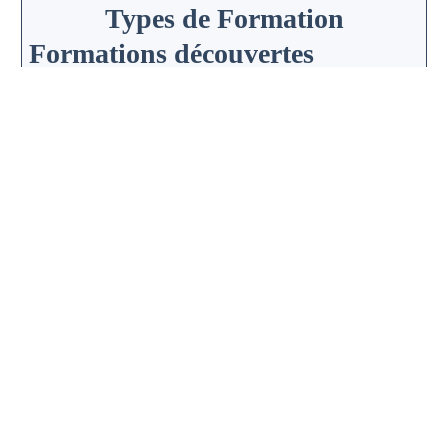
Types de Formation
Formations découvertes
permettent à tout public d´avoir une vision générale sur une technologie
Formations d´apprentisage
permettent un apprentissage des bases d´un langage ou d´une technologie
Formations avancées
permettent un approfondissement d´un langage ou d´une technologie
Modes de Formation
Formations standard
sont les formations décrites dans le catalogue
Formations dédiées
sont des formations spécifiques réalisées sur une demande client
Formations action
sont des formations appliquées sur un projet concret du client à réaliser