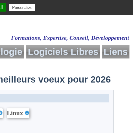
ll
Personalize
Formations, Expertise, Conseil, Développement
logie
Logiciels Libres
Liens
Yantra
 Migration
Présentation
Définitions
Technologie
eilleurs voeux pour 2026
re gratuit
Liens
( clique
Informatique
Divers
Linux