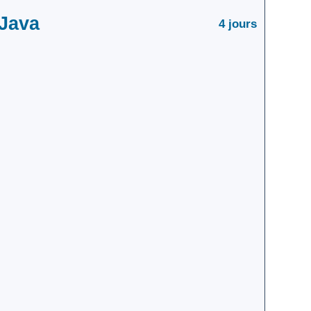
 Java
4 jours