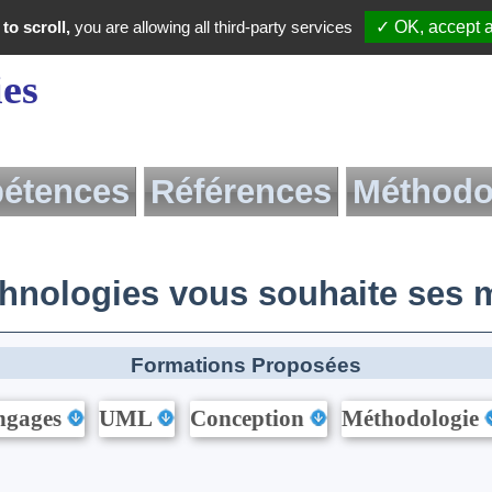
to scroll,
you are allowing all third-party services
✓ OK, accept a
ies
étences
Références
Méthodo
Méthodologie de
nologies vous souhaite ses m
Livre
Pdf du liv
Formations Proposées
ngages
UML
Conception
Méthodologie