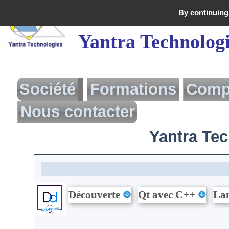
By continuing 
Yantra Technolog
Société
Formations
Comp
Nous contacter
Yantra
Présentation
Yantra Tech
Présentation
Formation Action
Logigramme des
Prestations
Formations
Besoin d'aide?
Formations
Proposées
Interventions
Découverte
Qt avec C++
La
Tarif des formations
Actualités
Demande de
renseignement