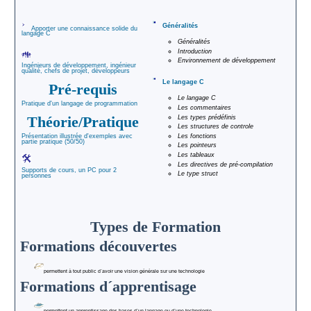
Plan du Site
Demande de
Généralités
Apporter une connaissance solide du
langage C
renseignement
Généralités
Documentation
Introduction
Environnement de développement
PDF
Ingénieurs de développement, ingénieur
DataDock
qualité, chefs de projet, développeurs
Le langage C
Pré-requis
Le langage C
Pratique d'un langage de programmation
Les commentaires
Théorie/Pratique
Les types prédéfinis
Les structures de controle
Les fonctions
Présentation illustrée d'exemples avec
partie pratique (50/50)
Les pointeurs
Les tableaux
Les directives de pré-compilation
Supports de cours, un PC pour 2
Le type struct
personnes
Types de Formation
Formations découvertes
permettent à tout public d´avoir une vision générale sur une technologie
Formations d´apprentisage
permettent un apprentissage des bases d´un langage ou d´une technologie