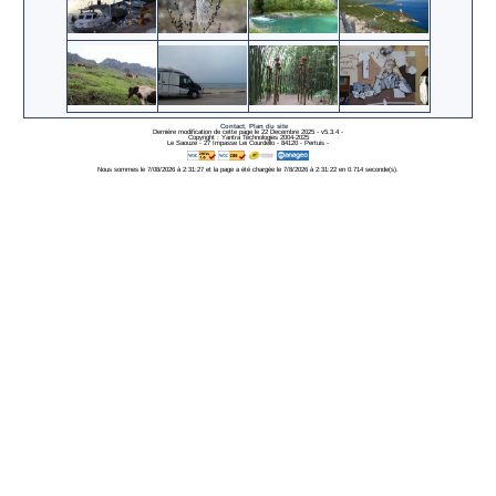
PDF
DataDock
Contact
,
Plan du site
Dernière modification de cette page le 22 Decembre 2025 - v5.3.4 -
Copyright : Yantra Technologies 2004-2025
Le Saouze - 27 Impasse Lei Courdello - 84120 - Pertuis -
Nous sommes le 7/08/2026 à 2:31:27 et la page a été chargée le 7/8/2026 à 2:31:22 en 0.714 seconde(s).