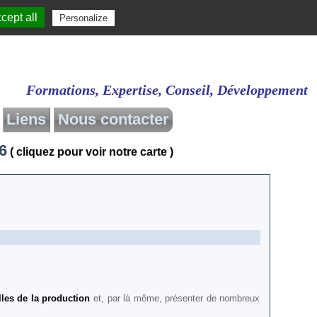
cept all
Personalize
Formations, Expertise, Conseil, Développement
Liens
Nous contacter
6
( cliquez pour voir notre carte )
Yantra
Technologies
Informatiques
Divers
lles de la production
et, par là même, présenter de nombreux