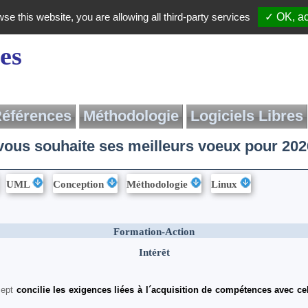
wse this website, you are allowing all third-party services
✓ OK, ac
es
éférences
Méthodologie
Logiciels Libres
ous souhaite ses meilleurs voeux pour 202
Méthodologie de
Présentation
Définitions
Migration
Liens
Livre
UML
Conception
Méthodologie
Linux
Pdf du livre gratuit
Formation-Action
Intérêt
ncept
concilie les exigences liées à l´acquisition de compétences avec ce