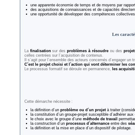
une apparente économie de temps et de moyens par rapport 
des acquisitions de connaissances et de capacités directeme
une opportunité de développer des compétences collective
Les caracté
La
finalisation
sur des
problèmes à résoudre
ou des
projet
celles centrées sur l´acquisition de contenus.
Il s´agit pour l´ensemble des acteurs concernés d´engager un tr
C´est le projet choisi et l´action qui vont déterminer les co
Le processus formatif se déroule en permanence,
les acquisit
Cette démarche nécessite :
la définition d´un
problème ou d´un projet
à traiter (consi
la constitution d´un groupe-projet susceptible d´adhérer aux 
le choix avec le groupe d´une
méthode de travail
permettan
la construction d´un
processus d´alternance
entre des
séa
la définition et la mise en place d´un dispositif de pilotage.