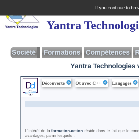
If you continue to bro
Yantra Technologi
Société
Formations
Compétences
R
Yantra Technologies v
Yantra
Présentation
Présentation
Formation Action
Découverte
Qt avec C++
Langages
Logigramme des
Prestations
Formations
Besoin d'aide?
Formations
Proposées
Interventions
Tarif des formations
Actualités
Demande de
renseignement
Contact
DataDock
Plan du Site
L´intérêt de la
formation-action
réside dans le fait que le co
Documentation
PDF
avantages, parmi lesquels :