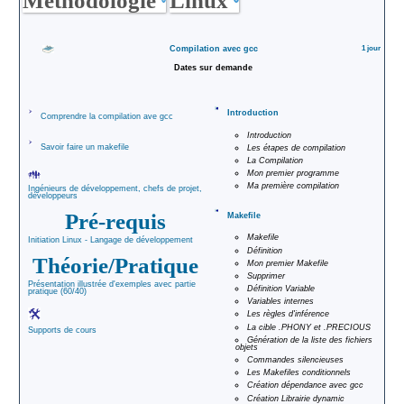
Méthodologie
Linux
Contact
formations
Plan du Site
Compilation avec gcc
1 jour
Demande de
Dates sur demande
renseignement
Documentation
Introduction
Comprendre la compilation ave gcc
PDF
DataDock
Introduction
Savoir faire un makefile
Les étapes de compilation
La Compilation
Mon premier programme
Ma première compilation
Ingénieurs de développement, chefs de projet,
développeurs
Pré-requis
Makefile
Makefile
Initiation Linux - Langage de développement
Définition
Théorie/Pratique
Mon premier Makefile
Supprimer
Présentation illustrée d'exemples avec partie
Définition Variable
pratique (60/40)
Variables internes
Les règles d'inférence
La cible .PHONY et .PRECIOUS
Supports de cours
Génération de la liste des fichiers
objets
Commandes silencieuses
Les Makefiles conditionnels
Création dépendance avec gcc
Création Librairie dynamic