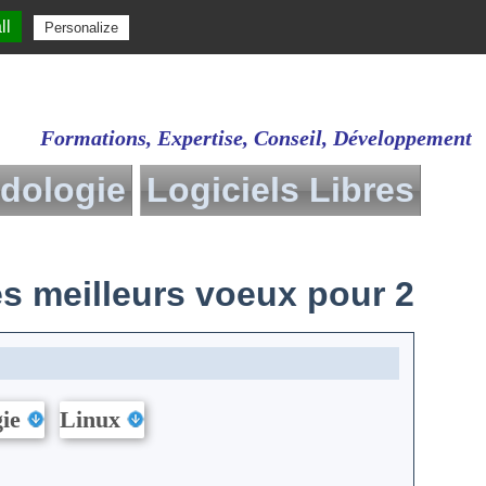
ll
Personalize
Formations, Expertise, Conseil, Développement
dologie
Logiciels Libres
ie de
Présentation
Définitions
 meilleurs voeux pour 2026
Liens
( 
u livre gratuit
gie
Linux