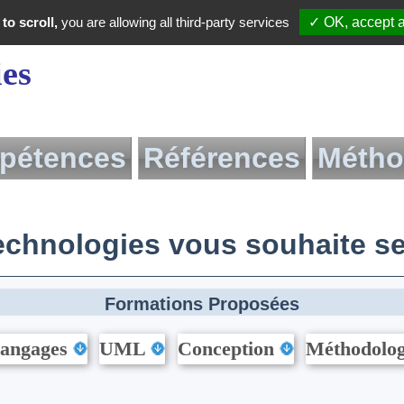
to scroll,
you are allowing all third-party services
✓ OK, accept a
ies
pétences
Références
Métho
Méthodolog
Migration
chnologies vous souhaite ses
Livre
Pdf d
Formations Proposées
angages
UML
Conception
Méthodolo