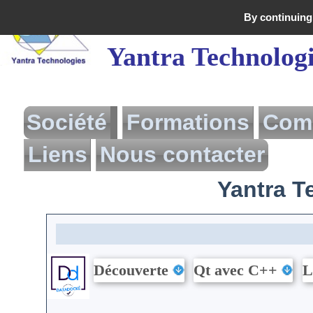
By continuing 
Yantra Technolog
Société
Formations
Com
Liens
Nous contacter
Yantra
Présentation
Yantra Te
Yantra
Présentation
Formation Action
Technologies
Logigramme des
Prestations
Formations
Informatiques
Besoin d'aide?
Formations
Divers
Proposées
Interventions
Découverte
Qt avec C++
L
Tarif des formations
Actualités
Demande de